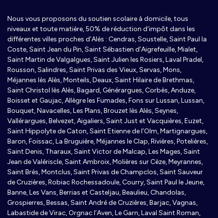
Nous vous proposons du soutien scolaire à domicile, tous
niveaux et toute matière, 50% de réduction d’impôt dans les
différentes villes proches d’Alès : Cendras, Soustelle, Saint Paul la
Coste, Saint Jean du Pin, Saint Sébastien d’Aigrefeuille, Mialet,
Saint Martin de Valgalgues, Saint Julien les Rosiers, Laval Pradel,
Rousson, Salindres, Saint Privas des Vieux, Servas, Mons,
Méjannes lès Alès, Monteils, Deaux, Saint Hilaire de Brethmas,
Saint Christol lès Alès, Bagard, Générargues, Corbès, Anduze,
Boisset et Gaujac, Allègre les Fumades, Fons sur Lussan, Lussan,
Bouquet, Navacelles, Les Plans, Brouzet lès Alès, Seynes,
Vallérargues, Belvezet, Aigaliers, Saint Just et Vacquières, Euzet,
Saint Hippolyte de Caton, Saint Etienne de l’Olm, Martignargues,
Baron, Foissac, La Bruguière, Méjannes le Clap, Rivières, Potelières,
Saint Denis, Tharaux, Saint Victor de Malcap, Les Mages, Saint
Jean de Valériscle, Saint Ambroix, Molières sur Cèze, Meyrannes,
Saint Brès, Montclus, Saint Privas de Champclos, Saint Sauveur
de Cruzières, Robiac Rochessadoule, Courry, Saint Paul le Jeune,
Banne, Les Vans, Berrias et Casteljau, Beaulieu, Chandolas,
Grospierres, Bessas, Saint André de Cruzières, Barjac, Vagnas,
Labastide de Virac, Orgnac l’Aven, Le Garn, Laval Saint Roman,