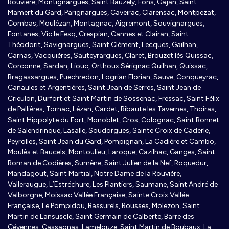
Rouvière, Montignargues, Saint Bauzély, Fons, Gajan, Saint
Mamert du Gard, Parignargues, Caveirac, Clarensac, Montpezat,
Combas, Moulézan, Montagnac, Aigremont, Souvignargues,
Fontanes, Vic le Fesq, Crespian, Cannes et Clairan, Saint
Théodorit, Savignargues, Saint Clément, Lecques, Gailhan,
Carnas, Vacquières, Sauteyrargues, Claret, Brouzet lès Quissac,
Corconne, Sardan, Liouc, Orthoux Sérignac Quilhan, Quissac,
Bragassargues, Puechredon, Logrian Florian, Sauve, Conqueyrac,
Canaules et Argentières, Saint Jean de Serres, Saint Jean de
Crieulon, Durfort et Saint Martin de Sossenac, Fressac, Saint Félix
de Pallières, Tornac, Lézan, Cardet, Ribaute les Tavernes, Thoiras,
Saint Hippolyte du Fort, Monoblet, Cros, Colognac, Saint Bonnet
de Salendrinque, Lasalle, Soudorgues, Sainte Croix de Caderle,
Peyrolles, Saint Jean du Gard, Pompignan, La Cadière et Cambo,
Moulès et Baucels, Montoulieu, Laroque, Cazilhac, Ganges, Saint
Roman de Codières, Sumène, Saint Julien de la Nef, Roquedur,
Mandagout, Saint Martial, Notre Dame de la Rouvière,
Valleraugue, L’Estréchure, Les Plantiers, Saumane, Saint André de
Valborgne, Moissac Vallée Française, Sainte Croix Vallée
Française, Le Pompidou, Bassurels, Rousses, Molezon, Saint
Martin de Lansuscle, Saint Germain de Calberte, Barre des
Cévennes, Cassagnas, Lamelouze, Saint Martin de Boubaux, La