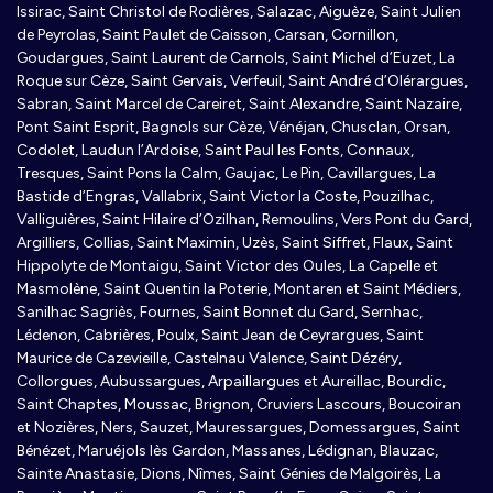
Issirac, Saint Christol de Rodières, Salazac, Aiguèze, Saint Julien
de Peyrolas, Saint Paulet de Caisson, Carsan, Cornillon,
Goudargues, Saint Laurent de Carnols, Saint Michel d’Euzet, La
Roque sur Cèze, Saint Gervais, Verfeuil, Saint André d’Olérargues,
Sabran, Saint Marcel de Careiret, Saint Alexandre, Saint Nazaire,
Pont Saint Esprit, Bagnols sur Cèze, Vénéjan, Chusclan, Orsan,
Codolet, Laudun l’Ardoise, Saint Paul les Fonts, Connaux,
Tresques, Saint Pons la Calm, Gaujac, Le Pin, Cavillargues, La
Bastide d’Engras, Vallabrix, Saint Victor la Coste, Pouzilhac,
Valliguières, Saint Hilaire d’Ozilhan, Remoulins, Vers Pont du Gard,
Argilliers, Collias, Saint Maximin, Uzès, Saint Siffret, Flaux, Saint
Hippolyte de Montaigu, Saint Victor des Oules, La Capelle et
Masmolène, Saint Quentin la Poterie, Montaren et Saint Médiers,
Sanilhac Sagriès, Fournes, Saint Bonnet du Gard, Sernhac,
Lédenon, Cabrières, Poulx, Saint Jean de Ceyrargues, Saint
Maurice de Cazevieille, Castelnau Valence, Saint Dézéry,
Collorgues, Aubussargues, Arpaillargues et Aureillac, Bourdic,
Saint Chaptes, Moussac, Brignon, Cruviers Lascours, Boucoiran
et Nozières, Ners, Sauzet, Mauressargues, Domessargues, Saint
Bénézet, Maruéjols lès Gardon, Massanes, Lédignan, Blauzac,
Sainte Anastasie, Dions, Nîmes, Saint Génies de Malgoirès, La